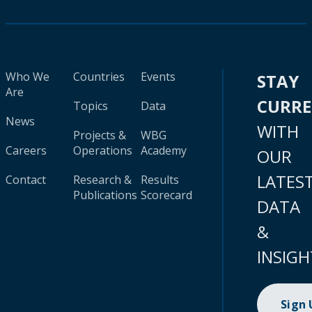
Who We
Countries
Events
STAY
Are
CURR
Topics
Data
News
WITH
Projects &
WBG
Careers
Operations
Academy
OUR
LATES
Contact
Research &
Results
Publications
Scorecard
DATA
&
INSIGH
Sign