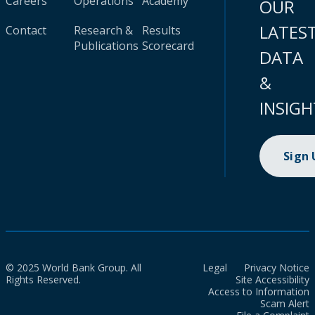
Careers
Operations
Academy
OUR
LATES
Contact
Research &
Results
Publications
Scorecard
DATA
&
INSIGH
Sign
© 2025 World Bank Group. All
Legal
Privacy Notice
Rights Reserved.
Site Accessibility
Access to Information
Scam Alert