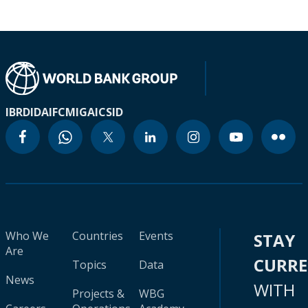
IBRD
IDA
IFC
MIGA
ICSID
Who We
Countries
Events
STAY
Are
CURR
Topics
Data
News
WITH
Projects &
WBG