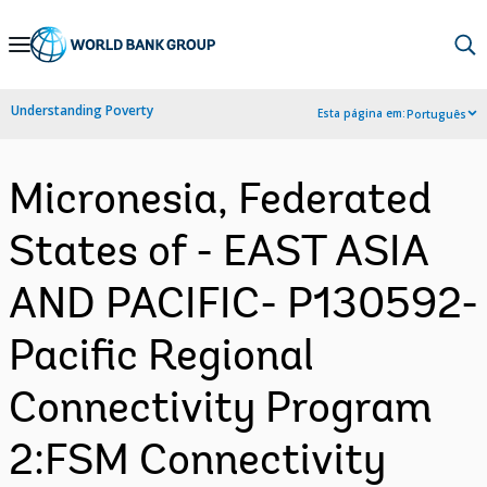
Skip
to
Main
Understanding Poverty
Esta página em:
Português
Navigation
Micronesia, Federated
States of - EAST ASIA
AND PACIFIC- P130592-
Pacific Regional
Connectivity Program
2:FSM Connectivity