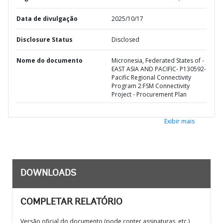
Data de divulgação
2025/10/17
Disclosure Status
Disclosed
Nome do documento
Micronesia, Federated States of -
EAST ASIA AND PACIFIC- P130592-
Pacific Regional Connectivity
Program 2:FSM Connectivity
Project - Procurement Plan
Exibir mais
DOWNLOADS
COMPLETAR RELATÓRIO
Versão oficial do documento (pode conter assinaturas, etc.)