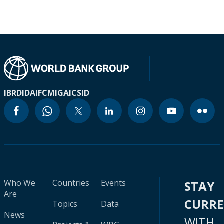
IBRD
IDA
IFC
MIGA
ICSID
Who We
Countries
Events
STAY
Are
CURR
Topics
Data
News
WITH