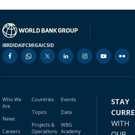
IBRD
IDA
IFC
MIGA
ICSID
Who We
Countries
Events
STAY
Are
CURR
Topics
Data
News
WITH
Projects &
WBG
Careers
Operations
Academy
OUR