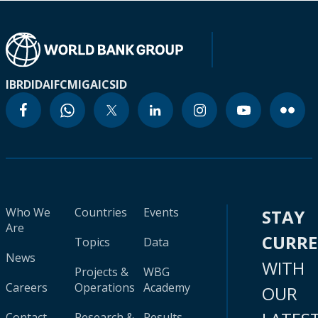
IBRD
IDA
IFC
MIGA
ICSID
Who We
Countries
Events
STAY
Are
CURR
Topics
Data
News
WITH
Projects &
WBG
Careers
Operations
Academy
OUR
Contact
Research &
Results