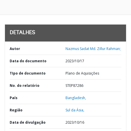
DETALHES
Autor
Nazmus Sadat Md. Zillur Rahman;
Data do documento
2023/10/17
TIpo de documento
Plano de Aquisições
No. do relatório
STEP87286
País
Bangladesh,
Região
Sul da Ásia,
Data de divulgação
2023/10/16