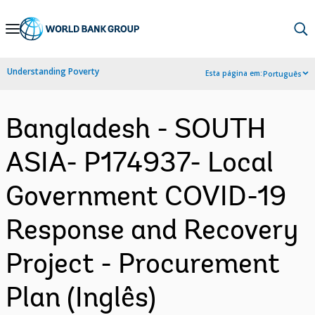
Skip
to
Main
Understanding Poverty
Esta página em:
Português
Navigation
Bangladesh - SOUTH
ASIA- P174937- Local
Government COVID-19
Response and Recovery
Project - Procurement
Plan (Inglês)