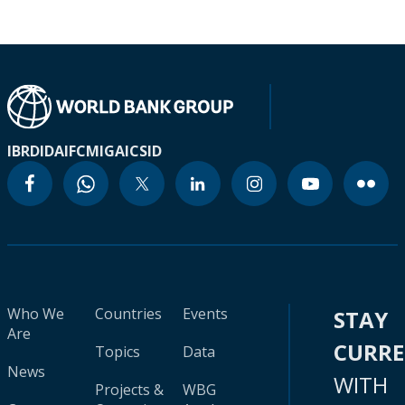
IBRD
IDA
IFC
MIGA
ICSID
Who We
Countries
Events
STAY
Are
CURR
Topics
Data
News
WITH
Projects &
WBG