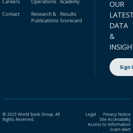
Careers
Operations
Academy
OUR
LATES
Contact
Research &
Results
Publications
Scorecard
DATA
&
INSIGH
Sign
© 2025 World Bank Group. All
Legal
Privacy Notice
Rights Reserved.
Site Accessibility
Access to Information
Scam Alert