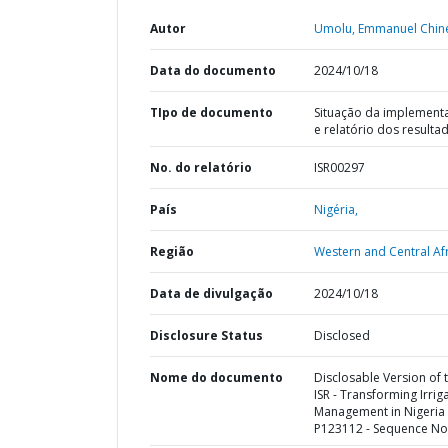
Autor
Umolu, Emmanuel Chin
Data do documento
2024/10/18
TIpo de documento
Situação da implement
e relatório dos resulta
No. do relatório
ISR00297
País
Nigéria,
Região
Western and Central Afr
Data de divulgação
2024/10/18
Disclosure Status
Disclosed
Nome do documento
Disclosable Version of 
ISR - Transforming Irrig
Management in Nigeria 
P123112 - Sequence No 