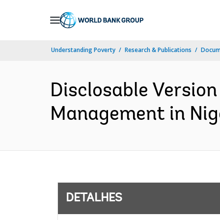
Skip
to
Main
Understanding Poverty
Research & Publications
Docume
Navigation
Disclosable Version 
Management in Niger
DETALHES