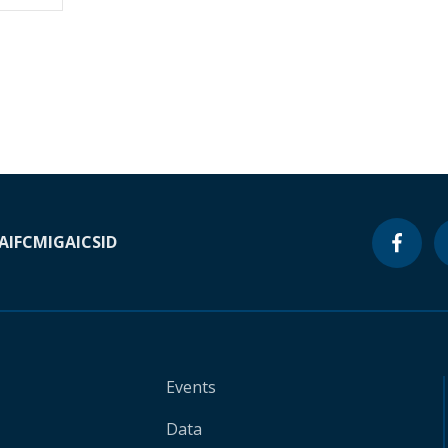
A
IFC
MIGA
ICSID
Events
Data