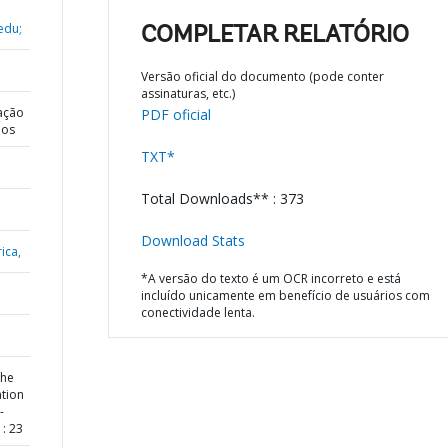
edu;
COMPLETAR RELATÓRIO
Versão oficial do documento (pode conter
assinaturas, etc.)
ação
PDF oficial
dos
TXT*
Total Downloads** : 373
Download Stats
ica,
*A versão do texto é um OCR incorreto e está
incluído unicamente em benefício de usuários com
conectividade lenta.
the
ation
-
: 23