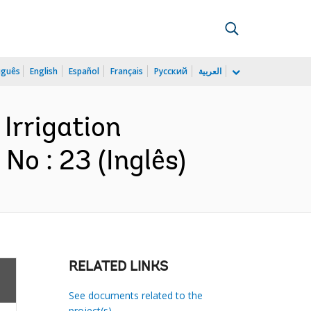
uguês
English
Español
Français
Русский
العربية
 Irrigation
o : 23 (Inglês)
RELATED LINKS
See documents related to the
project(s)