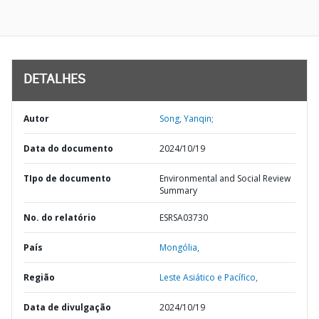
DETALHES
Autor
Song, Yanqin;
Data do documento
2024/10/19
TIpo de documento
Environmental and Social Review
Summary
No. do relatório
ESRSA03730
País
Mongólia,
Região
Leste Asiático e Pacífico,
Data de divulgação
2024/10/19