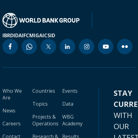
IBRD
IDA
IFC
MIGA
ICSID
Who We
Countries
Events
STAY
Are
CURR
Topics
Data
News
WITH
Projects &
WBG
Careers
Operations
Academy
OUR
LATES
Contact
Research &
Results