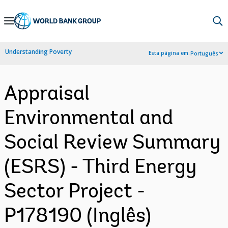
Skip
to
Main
Understanding Poverty
Esta página em:
Português
Navigation
Appraisal
Environmental and
Social Review Summary
(ESRS) - Third Energy
Sector Project -
P178190 (Inglês)