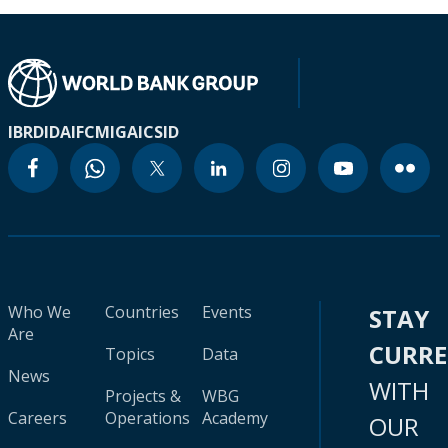
IBRD
IDA
IFC
MIGA
ICSID
Who We
Countries
Events
STAY
Are
CURR
Topics
Data
News
WITH
Projects &
WBG
Careers
Operations
Academy
OUR