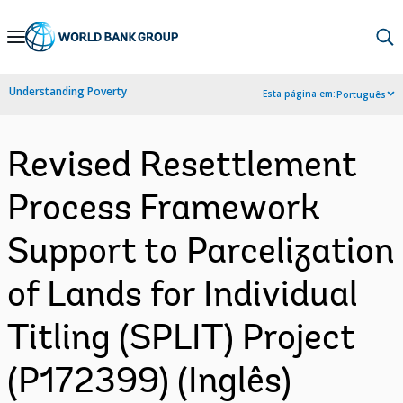
Skip
to
Main
Understanding Poverty
Esta página em:
Português
Navigation
Revised Resettlement
Process Framework
Support to Parcelization
of Lands for Individual
Titling (SPLIT) Project
(P172399) (Inglês)