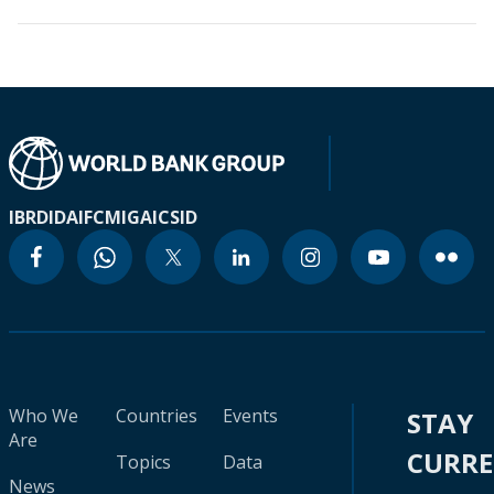
IBRD
IDA
IFC
MIGA
ICSID
Who We
Countries
Events
STAY
Are
CURR
Topics
Data
News