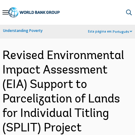
Skip
to
Main
Understanding Poverty
Esta página em:
Português
Navigation
Revised Environmental
Impact Assessment
(EIA) Support to
Parcelization of Lands
for Individual Titling
(SPLIT) Project