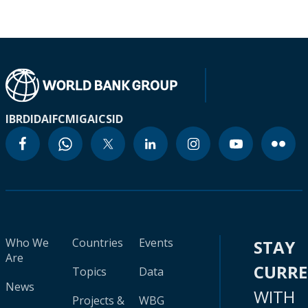
IBRD
IDA
IFC
MIGA
ICSID
Who We
Countries
Events
STAY
Are
CURR
Topics
Data
News
WITH
Projects &
WBG