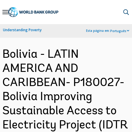
Skip
to
Main
Understanding Poverty
Esta página em:
Português
Navigation
Bolivia - LATIN
AMERICA AND
CARIBBEAN- P180027-
Bolivia Improving
Sustainable Access to
Electricity Project (IDTR