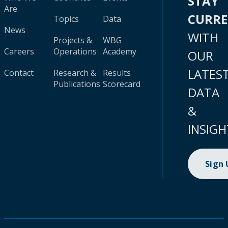
STAY
Are
CURR
Topics
Data
News
WITH
Projects &
WBG
Careers
Operations
Academy
OUR
LATES
Contact
Research &
Results
Publications
Scorecard
DATA
&
INSIGH
Sign