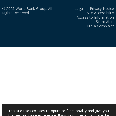
© 2025 World Bank Group. All
Legal
Privacy Notice
Rights Reserved.
Site Accessibility
Access to Information
Scam Alert
File a Complaint
This site uses cookies to optimize functionality and give you
the best possible experience. If you continue to navigate this