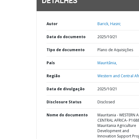
DETALHES
Autor
Barick, Hasni;
Data do documento
2025/10/21
TIpo de documento
Plano de Aquisições
País
Mauritânia,
Região
Western and Central Afr
Data de divulgação
2025/10/21
Disclosure Status
Disclosed
Nome do documento
Mauritania - WESTERN 
CENTRAL AFRICA- P168
Mauritania Agriculture
Development and
Innovation Support Proj