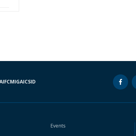
A
IFC
MIGA
ICSID
Events