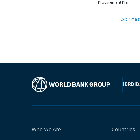
Procurement Plan
Exibir mais
IBRD
ID
Who We Are
Countries