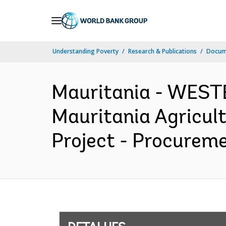
Skip
to
Main
Understanding Poverty
Research & Publications
Docume
Navigation
Mauritania - WES
Mauritania Agricul
Project - Procureme