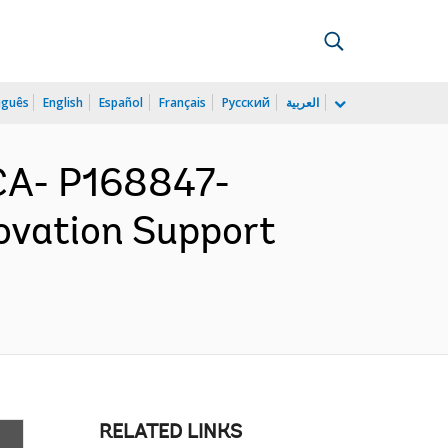
uguês
English
Español
Français
Русский
العربية
CA- P168847-
ovation Support
RELATED LINKS