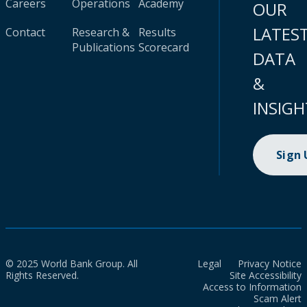
Careers
Operations
Academy
OUR
LATES
Contact
Research &
Results
Publications
Scorecard
DATA
&
INSIGH
Sign
© 2025 World Bank Group. All
Legal
Privacy Notice
Rights Reserved.
Site Accessibility
Access to Information
Scam Alert