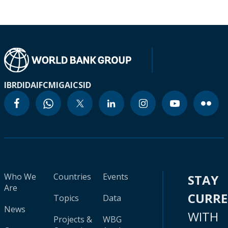
IBRD
IDA
IFC
MIGA
ICSID
Who We
Countries
Events
STAY
Are
CURR
Topics
Data
News
WITH
Projects &
WBG