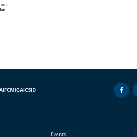
port
lan
A
IFC
MIGA
ICSID
Events