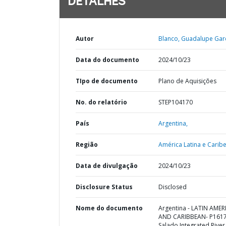
DETALHES
Autor
Blanco, Guadalupe Garc
Data do documento
2024/10/23
TIpo de documento
Plano de Aquisições
No. do relatório
STEP104170
País
Argentina,
Região
América Latina e Caribe
Data de divulgação
2024/10/23
Disclosure Status
Disclosed
Nome do documento
Argentina - LATIN AMER
AND CARIBBEAN- P1617
Salado Integrated River