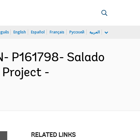
uguês
English
Español
Français
Русский
العربية
- P161798- Salado
Project -
RELATED LINKS