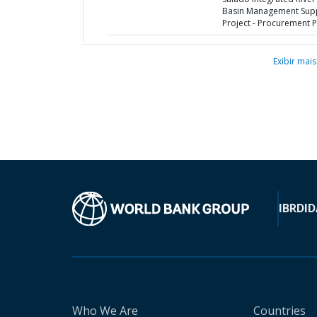
Basin Management Sup
Project - Procurement P
Exibir mais
IBRD
ID
Who We Are
Countries