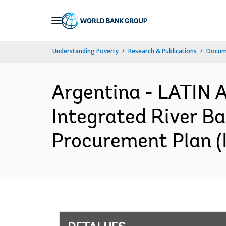
Skip
to
Main
Understanding Poverty
Research & Publications
Docume
Navigation
Argentina - LATIN
Integrated River B
Procurement Plan (I