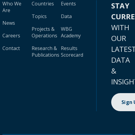
Who We
Countries
Events
STAY
Are
CURR
Topics
Data
News
WITH
Projects &
WBG
Careers
Operations
Academy
OUR
LATES
Contact
Research &
Results
Publications
Scorecard
DATA
&
INSIGH
Sign