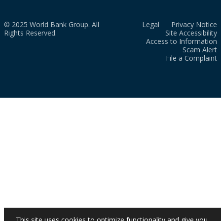
© 2025 World Bank Group. All
Legal
Privacy Notice
Rights Reserved.
Site Accessibility
Access to Information
Scam Alert
File a Complaint
This site uses cookies to optimize functionality and give you