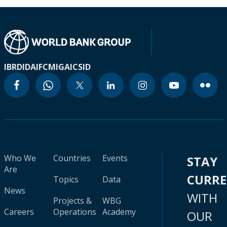
IBRD
IDA
IFC
MIGA
ICSID
Who We
Countries
Events
STAY
Are
CURR
Topics
Data
News
WITH
Projects &
WBG
Careers
Operations
Academy
OUR