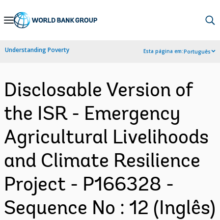
Skip
to
Main
Understanding Poverty
Esta página em:
Português
Navigation
Disclosable Version of
the ISR - Emergency
Agricultural Livelihoods
and Climate Resilience
Project - P166328 -
Sequence No : 12 (Inglês)