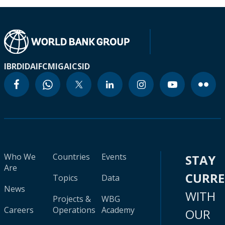
IBRD
IDA
IFC
MIGA
ICSID
Who We
Countries
Events
STAY
Are
CURR
Topics
Data
News
WITH
Projects &
WBG
Careers
Operations
Academy
OUR