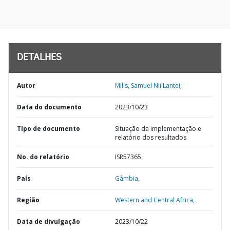
DETALHES
Autor
Mills, Samuel Nii Lantei;
Data do documento
2023/10/23
TIpo de documento
Situação da implementação e
relatório dos resultados
No. do relatório
ISR57365
País
Gâmbia,
Região
Western and Central Africa,
Data de divulgação
2023/10/22