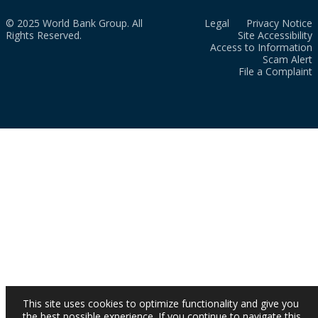
© 2025 World Bank Group. All
Legal
Privacy Notice
Rights Reserved.
Site Accessibility
Access to Information
Scam Alert
File a Complaint
This site uses cookies to optimize functionality and give you
the best possible experience. If you continue to navigate this