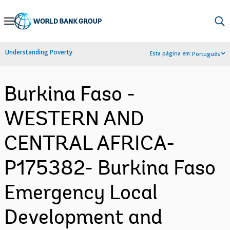
Skip
to
Main
Understanding Poverty
Esta página em:
Português
Navigation
Burkina Faso -
WESTERN AND
CENTRAL AFRICA-
P175382- Burkina Faso
Emergency Local
Development and