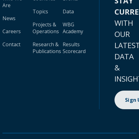
STAY
Are
CURR
Topics
Data
News
WITH
Projects &
WBG
Careers
Operations
Academy
OUR
LATES
Contact
Research &
Results
Publications
Scorecard
DATA
&
INSIGH
Sign