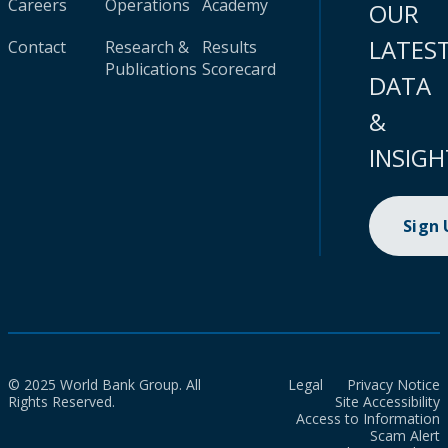
Careers
Operations
Academy
OUR
LATES
Contact
Research &
Results
Publications
Scorecard
DATA
&
INSIGH
Sign
© 2025 World Bank Group. All
Legal
Privacy Notice
Rights Reserved.
Site Accessibility
Access to Information
Scam Alert