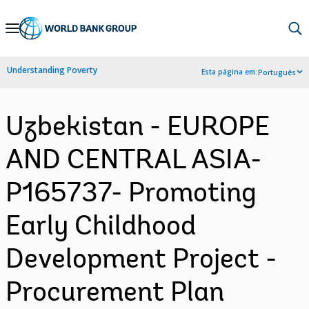
Skip
to
Main
Understanding Poverty
Esta página em:
Português
Navigation
Uzbekistan - EUROPE
AND CENTRAL ASIA-
P165737- Promoting
Early Childhood
Development Project -
Procurement Plan