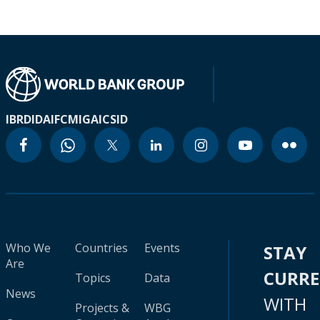
IBRD
IDA
IFC
MIGA
ICSID
Who We
Countries
Events
STAY
Are
CURR
Topics
Data
News
WITH
Projects &
WBG