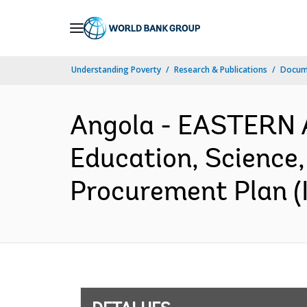
Skip
to
Main
Understanding Poverty
Research & Publications
Docume
Navigation
Angola - EASTERN 
Education, Science,
Procurement Plan (I