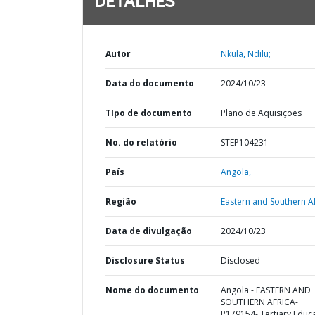
DETALHES
Autor
Nkula, Ndilu;
Data do documento
2024/10/23
TIpo de documento
Plano de Aquisições
No. do relatório
STEP104231
País
Angola,
Região
Eastern and Southern Af
Data de divulgação
2024/10/23
Disclosure Status
Disclosed
Nome do documento
Angola - EASTERN AND
SOUTHERN AFRICA-
P179154- Tertiary Educa