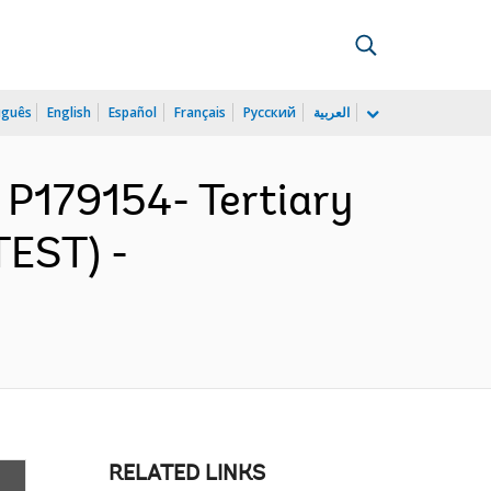
uguês
English
Español
Français
Русский
العربية
179154- Tertiary
TEST) -
RELATED LINKS