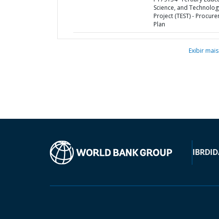
Science, and Technolog
Project (TEST) - Procur
Plan
Exibir mais
IBRD
ID