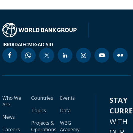
IBRD
IDA
IFC
MIGA
ICSID
Who We
Countries
Events
STAY
Are
CURR
Topics
Data
News
WITH
Projects &
WBG
Careers
Operations
Academy
OUR