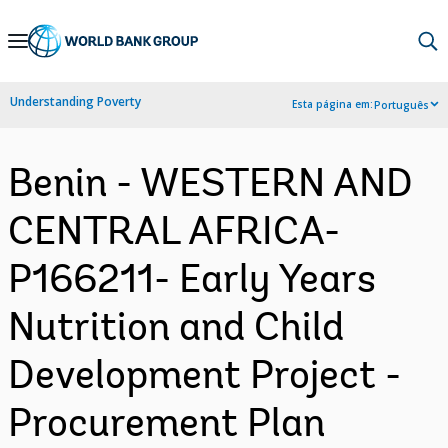
Skip
to
Main
Understanding Poverty
Esta página em:
Português
Navigation
Benin - WESTERN AND
CENTRAL AFRICA-
P166211- Early Years
Nutrition and Child
Development Project -
Procurement Plan