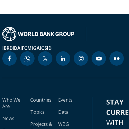
IBRD
IDA
IFC
MIGA
ICSID
Who We
Countries
Events
STAY
Are
CURR
Topics
Data
News
WITH
Projects &
WBG