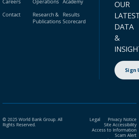
Careers
Operations
Academy
OUR
LATES
Contact
Research &
Results
Publications
Scorecard
DATA
&
INSIGH
Sign
© 2025 World Bank Group. All
Legal
Privacy Notice
Rights Reserved.
Site Accessibility
Access to Information
Scam Alert