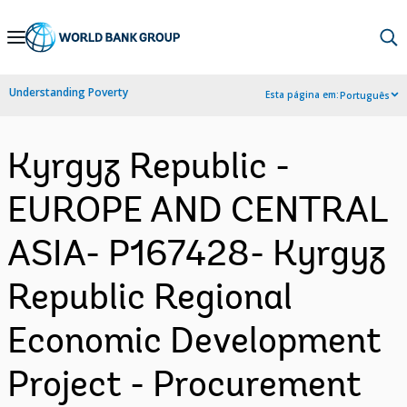
Skip
to
Main
Understanding Poverty
Esta página em:
Português
Navigation
Kyrgyz Republic -
EUROPE AND CENTRAL
ASIA- P167428- Kyrgyz
Republic Regional
Economic Development
Project - Procurement