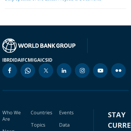
IBRD
IDA
IFC
MIGA
ICSID
Who We
Countries
Events
STAY
Are
CURR
Topics
Data