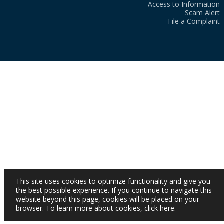
Access to Information
Scam Alert
File a Complaint
This site uses cookies to optimize functionality and give you
the best possible experience. If you continue to navigate this
website beyond this page, cookies will be placed on your
browser. To learn more about cookies,
click here
.