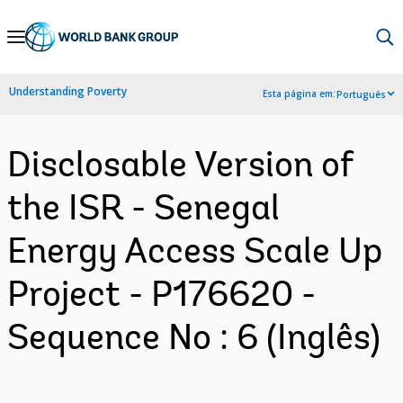
Skip
to
Main
Understanding Poverty
Esta página em:
Português
Navigation
Disclosable Version of
the ISR - Senegal
Energy Access Scale Up
Project - P176620 -
Sequence No : 6 (Inglês)