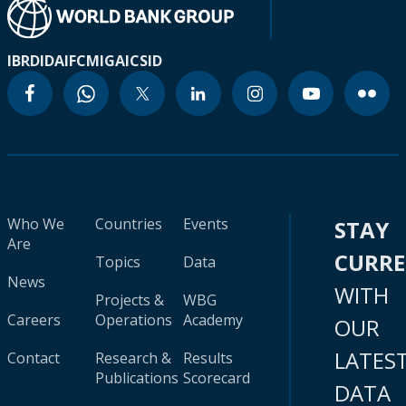
IBRD
IDA
IFC
MIGA
ICSID
Who We
Countries
Events
STAY
Are
CURR
Topics
Data
News
WITH
Projects &
WBG
Careers
Operations
Academy
OUR
LATES
Contact
Research &
Results
Publications
Scorecard
DATA