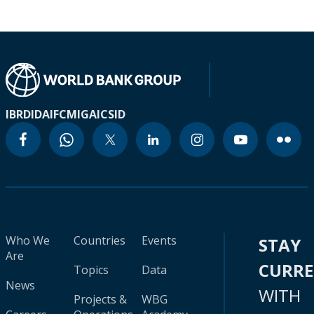
IBRD
IDA
IFC
MIGA
ICSID
Who We
Countries
Events
STAY
Are
CURR
Topics
Data
News
WITH
Projects &
WBG