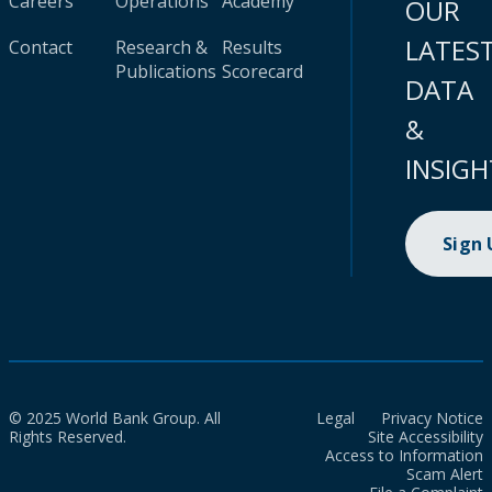
Careers
Operations
Academy
OUR
LATES
Contact
Research &
Results
Publications
Scorecard
DATA
&
INSIGH
Sign
© 2025 World Bank Group. All
Legal
Privacy Notice
Rights Reserved.
Site Accessibility
Access to Information
Scam Alert