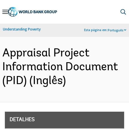
Skip
to
Main
Understanding Poverty
Esta página em:
Português
Navigation
Appraisal Project
Information Document
(PID) (Inglês)
DETALHES