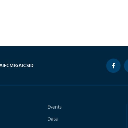
A
IFC
MIGA
ICSID
Events
Data