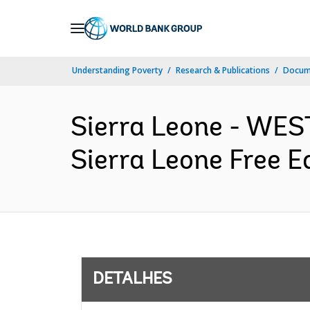
Skip
to
Main
Understanding Poverty
Research & Publications
Docume
Navigation
Sierra Leone - W
Sierra Leone Free E
DETALHES