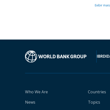
Exibir mais
IBRD
ID
Who We Are
Countries
News
Topics