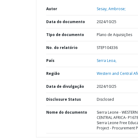
Autor
Sesay, Ambrose;
Data do documento
2024/10/25
TIpo de documento
Plano de Aquisições
No. do relatório
STEP104336
País
Serra Leoa,
Região
Western and Central Afr
Data de divulgação
2024/10/25
Disclosure Status
Disclosed
Nome do documento
Sierra Leone - WESTER
CENTRAL AFRICA- P167
Sierra Leone Free Educ
Project - Procurement P