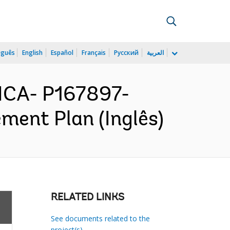
uguês
English
Español
Français
Русский
العربية
ICA- P167897-
ement Plan (Inglês)
RELATED LINKS
See documents related to the
project(s)