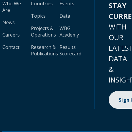
Who We
Countries
Events
STAY
Are
CURR
Topics
Data
News
WITH
Projects &
WBG
Careers
Operations
Academy
OUR
LATES
Contact
Research &
Results
Publications
Scorecard
DATA
&
INSIGH
Sign