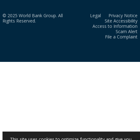
© 2025 World Bank Group. All
Legal
Privacy Notice
Rights Reserved.
Site Accessibility
Access to Information
Scam Alert
File a Complaint
This site uses cookies to optimize functionality and give you