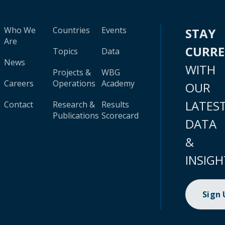
Who We
Countries
Events
STAY
Are
CURR
Topics
Data
News
WITH
Projects &
WBG
Careers
Operations
Academy
OUR
LATES
Contact
Research &
Results
Publications
Scorecard
DATA
&
INSIGH
Sign