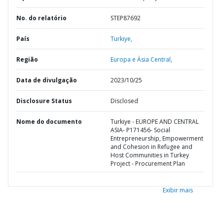
No. do relatório
STEP87692
País
Turkiye,
Região
Europa e Ásia Central,
Data de divulgação
2023/10/25
Disclosure Status
Disclosed
Nome do documento
Turkiye - EUROPE AND CENTRAL
ASIA- P171456- Social
Entrepreneurship, Empowerment
and Cohesion in Refugee and
Host Communities in Turkey
Project - Procurement Plan
Exibir mais