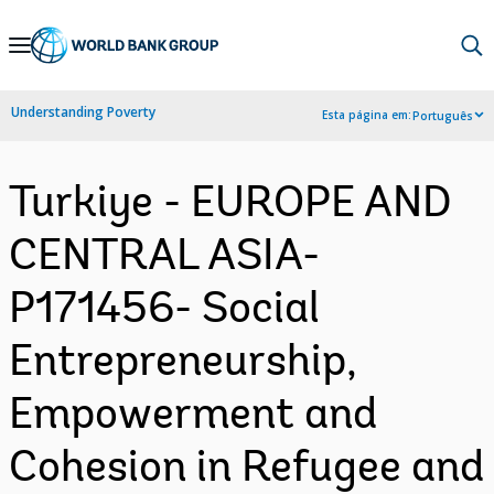
Skip
to
Main
Understanding Poverty
Esta página em:
Português
Navigation
Turkiye - EUROPE AND
CENTRAL ASIA-
P171456- Social
Entrepreneurship,
Empowerment and
Cohesion in Refugee and