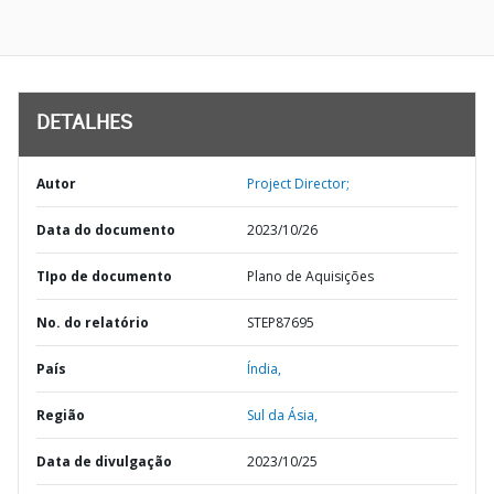
DETALHES
Autor
Project Director;
Data do documento
2023/10/26
TIpo de documento
Plano de Aquisições
No. do relatório
STEP87695
País
Índia,
Região
Sul da Ásia,
Data de divulgação
2023/10/25