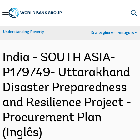
Skip
to
Main
Understanding Poverty
Esta página em:
Português
Navigation
India - SOUTH ASIA-
P179749- Uttarakhand
Disaster Preparedness
and Resilience Project -
Procurement Plan
(Inglês)