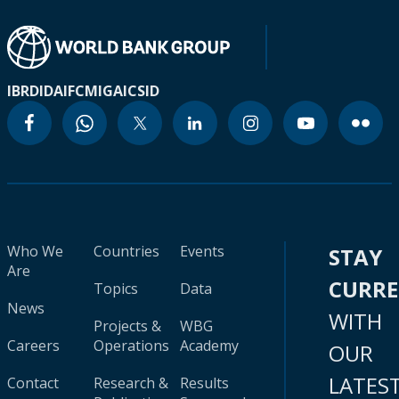
IBRD
IDA
IFC
MIGA
ICSID
Who We
Countries
Events
STAY
Are
CURR
Topics
Data
News
WITH
Projects &
WBG
Careers
Operations
Academy
OUR
LATES
Contact
Research &
Results