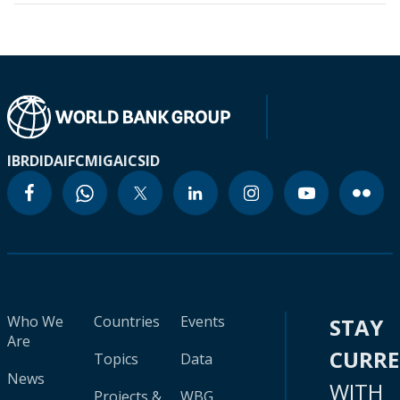
IBRD
IDA
IFC
MIGA
ICSID
Who We
Countries
Events
STAY
Are
CURR
Topics
Data
News
WITH
Projects &
WBG