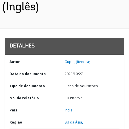
(Inglês)
DETALHES
Autor
Gupta, Jitendra;
Data do documento
2023/10/27
TIpo de documento
Plano de Aquisições
No. do relatório
STEP87757
País
Índia,
Região
Sul da Ásia,