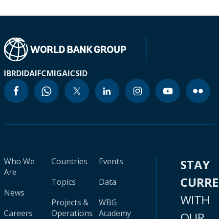
IBRD
IDA
IFC
MIGA
ICSID
Who We
Countries
Events
STAY
Are
CURR
Topics
Data
News
WITH
Projects &
WBG
Careers
Operations
Academy
OUR