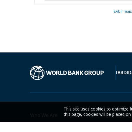
Exibir mais
IBRD
ID
This site uses cookies to optimize f
this page, cookies will be placed o
Who We Are
Countries
News
Topics