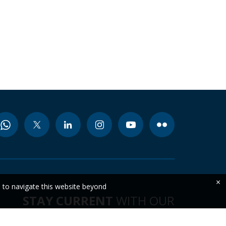
×
e to navigate this website beyond
STAY CURRENT
WITH OUR
LATEST DATA & INSIGHTS