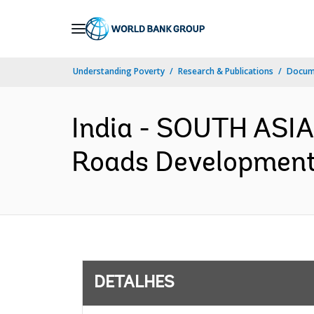
Skip
to
Main
Understanding Poverty
Research & Publications
Docume
Navigation
India - SOUTH ASIA
Roads Development 
DETALHES