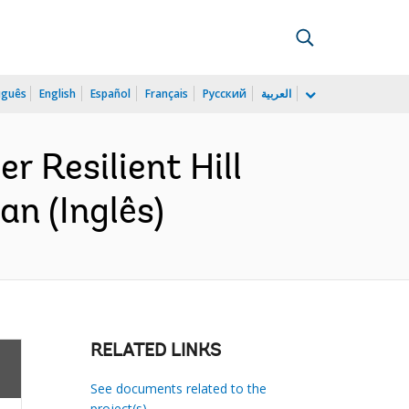
uguês
English
Español
Français
Русский
العربية
 Resilient Hill
n (Inglês)
RELATED LINKS
See documents related to the
project(s)