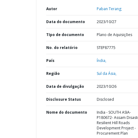
Autor
Paban Terang;
Data do documento
2023/10/27
TIpo de documento
Plano de Aquisições
No. do relatório
STEP87775
País
Índia,
Região
Sul da Ásia,
Data de divulgação
2023/10/26
Disclosure Status
Disclosed
Nome do documento
India - SOUTH ASIA-
P180672- Assam Disast
Resilient Hill Roads
Development Project -
Procurement Plan