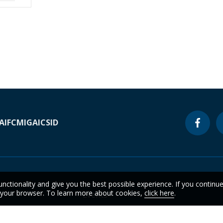
A
IFC
MIGA
ICSID
unctionality and give you the best possible experience. If you continu
n your browser. To learn more about cookies,
click here
.
Events
Data