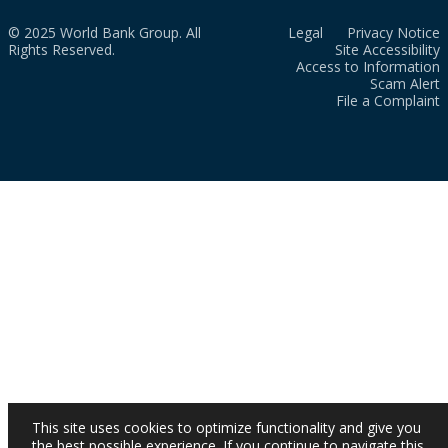
© 2025 World Bank Group. All
Legal
Privacy Notice
Rights Reserved.
Site Accessibility
Access to Information
Scam Alert
File a Complaint
This site uses cookies to optimize functionality and give you
the best possible experience. If you continue to navigate this