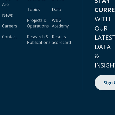
STAY
Are
CURR
Topics
Data
News
WITH
Projects &
WBG
Careers
Operations
Academy
OUR
LATES
Contact
Research &
Results
Publications
Scorecard
DATA
&
INSIGH
Sign