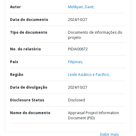
Autor
Melikyan, Davit;
Data do documento
2024/10/27
TIpo de documento
Documento de informações do
projeto
No. do relatório
PIDIA00672
País
Filipinas,
Região
Leste Asiático e Pacífico,
Data de divulgação
2024/10/27
Disclosure Status
Disclosed
Nome do documento
Appraisal Project Information
Document (PID)
Exibir mais