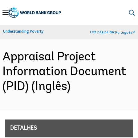
Skip
to
Main
Understanding Poverty
Esta página em:
Português
Navigation
Appraisal Project
Information Document
(PID) (Inglês)
DETALHES