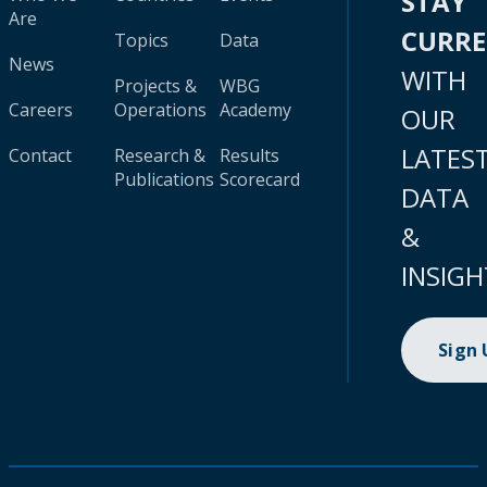
STAY
Are
CURR
Topics
Data
News
WITH
Projects &
WBG
Careers
Operations
Academy
OUR
LATES
Contact
Research &
Results
Publications
Scorecard
DATA
&
INSIGH
Sign