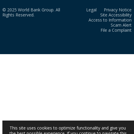
© 2025 World Bank Group. All
Legal
Privacy Notice
Rights Reserved.
Site Accessibility
Access to Information
Scam Alert
File a Complaint
This site uses cookies to optimize functionality and give you
the best possible experience. If you continue to navigate this