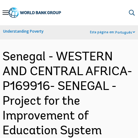
Skip
to
Main
Understanding Poverty
Esta página em:
Português
Navigation
Senegal - WESTERN
AND CENTRAL AFRICA-
P169916- SENEGAL -
Project for the
Improvement of
Education System