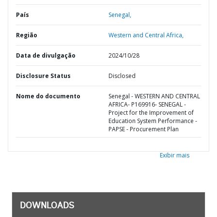
País
Senegal,
Região
Western and Central Africa,
Data de divulgação
2024/10/28
Disclosure Status
Disclosed
Nome do documento
Senegal - WESTERN AND CENTRAL
AFRICA- P169916- SENEGAL -
Project for the Improvement of
Education System Performance -
PAPSE - Procurement Plan
Exibir mais
DOWNLOADS