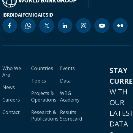
IBRD
IDA
IFC
MIGA
ICSID
Who We
Countries
Events
STAY
Are
CURR
Topics
Data
News
WITH
Projects &
WBG
Careers
Operations
Academy
OUR
LATES
Contact
Research &
Results
Publications
Scorecard
DATA