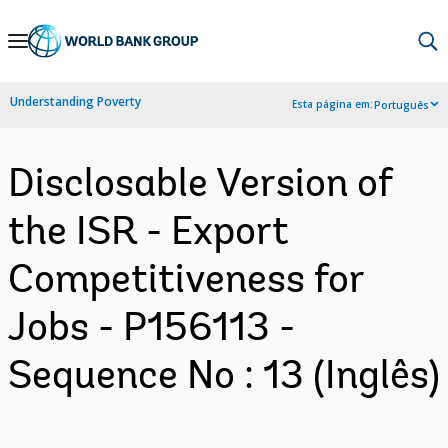
Skip
to
Main
Understanding Poverty
Esta página em:
Português
Navigation
Disclosable Version of
the ISR - Export
Competitiveness for
Jobs - P156113 -
Sequence No : 13 (Inglês)