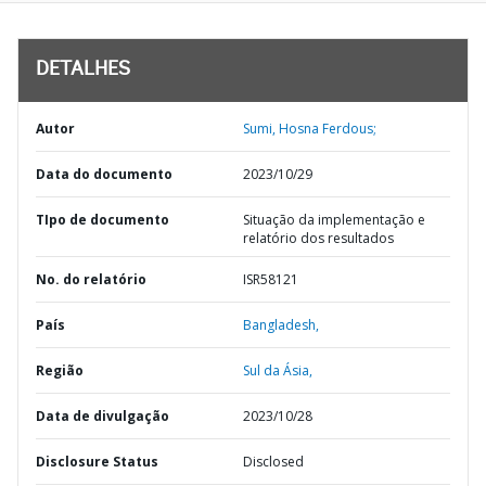
DETALHES
Autor
Sumi, Hosna Ferdous;
Data do documento
2023/10/29
TIpo de documento
Situação da implementação e
relatório dos resultados
No. do relatório
ISR58121
País
Bangladesh,
Região
Sul da Ásia,
Data de divulgação
2023/10/28
Disclosure Status
Disclosed