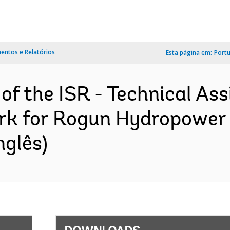
ntos e Relatórios
Esta página em:
Port
of the ISR - Technical Ass
k for Rogun Hydropower P
nglês)