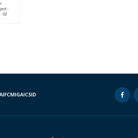
r
ect -
: 02
A
IFC
MIGA
ICSID