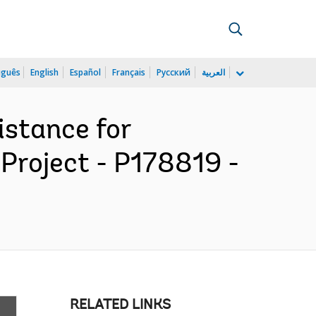
uguês
English
Español
Français
Русский
العربية
istance for
roject - P178819 -
RELATED LINKS