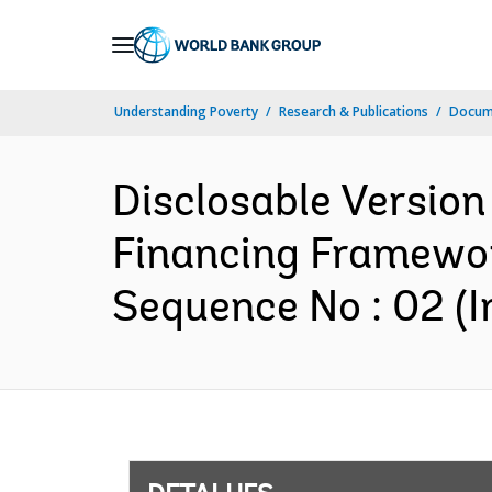
Skip
to
Main
Understanding Poverty
Research & Publications
Docume
Navigation
Disclosable Version 
Financing Framewor
Sequence No : 02 (I