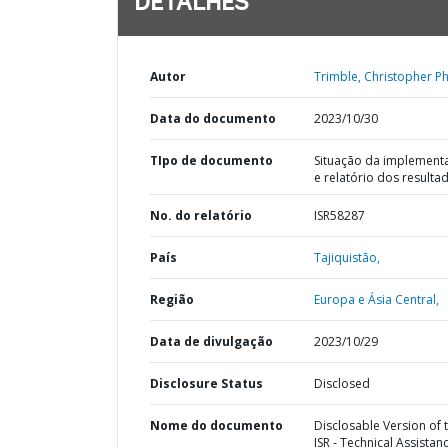
DETALHES
Autor
Trimble, Christopher Phi
Data do documento
2023/10/30
TIpo de documento
Situação da implement
e relatório dos resulta
No. do relatório
ISR58287
País
Tajiquistão,
Região
Europa e Ásia Central,
Data de divulgação
2023/10/29
Disclosure Status
Disclosed
Nome do documento
Disclosable Version of 
ISR - Technical Assistan