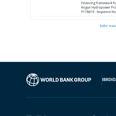
Financing Framework fo
Rogun Hydropower Proj
P178819 - Sequence No 
Exibir mais
IBRD
ID