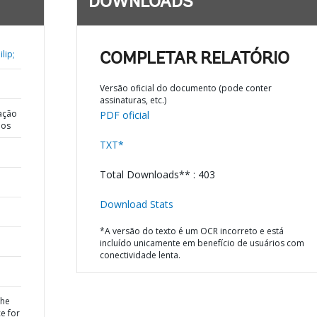
DOWNLOADS
lip;
COMPLETAR RELATÓRIO
Versão oficial do documento (pode conter
assinaturas, etc.)
ação
PDF oficial
dos
TXT*
Total Downloads** : 403
Download Stats
*A versão do texto é um OCR incorreto e está
incluído unicamente em benefício de usuários com
conectividade lenta.
the
ce for