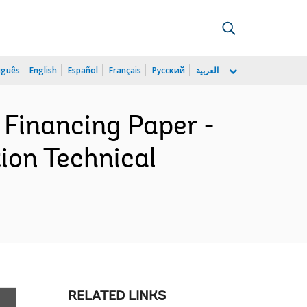
uguês
English
Español
Français
Русский
العربية
 Financing Paper -
ion Technical
RELATED LINKS