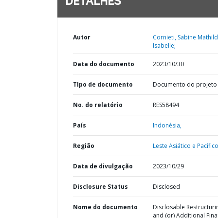
DETALHES
Autor
Cornieti, Sabine Mathil
Isabelle;
Data do documento
2023/10/30
TIpo de documento
Documento do projeto
No. do relatório
RES58494
País
Indonésia,
Região
Leste Asiático e Pacífico
Data de divulgação
2023/10/29
Disclosure Status
Disclosed
Nome do documento
Disclosable Restructuri
and (or) Additional Fin