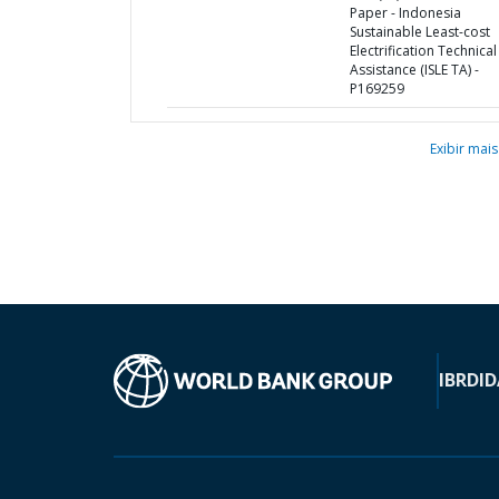
Paper - Indonesia
Sustainable Least-cost
Electrification Technical
Assistance (ISLE TA) -
P169259
Exibir mais
IBRD
ID