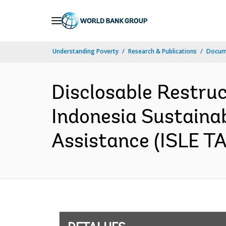
Skip
to
Main
Understanding Poverty
Research & Publications
Docume
Navigation
Disclosable Restruc
Indonesia Sustainab
Assistance (ISLE TA