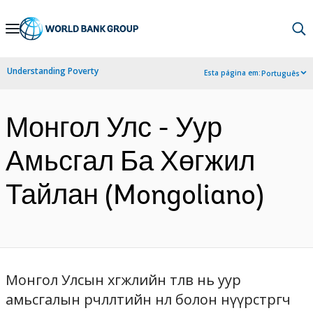
Skip
to
Main
Understanding Poverty
Esta página em:
Português
Navigation
Монгол Улс - Уур
Амьсгал Ба Хөгжил
Тайлан (Mongoliano)
Монгол Улсын хөгжлийн төлөв нь уур
амьсгалын өөрчлөлтийн нөлөө болон нүүрстөрөгч