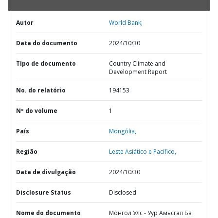
Autor
World Bank;
Data do documento
2024/10/30
TIpo de documento
Country Climate and
Development Report
No. do relatório
194153
Nº do volume
1
País
Mongólia,
Região
Leste Asiático e Pacífico,
Data de divulgação
2024/10/30
Disclosure Status
Disclosed
Nome do documento
Монгол Улс - Уур Амьсгал Ба