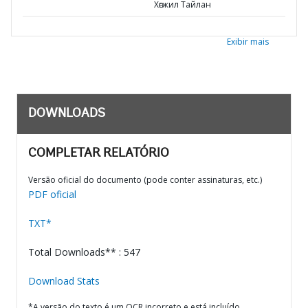
Хөгжил Тайлан
Exibir mais
DOWNLOADS
COMPLETAR RELATÓRIO
Versão oficial do documento (pode conter assinaturas, etc.)
PDF oficial
TXT*
Total Downloads** : 547
Download Stats
*A versão do texto é um OCR incorreto e está incluído