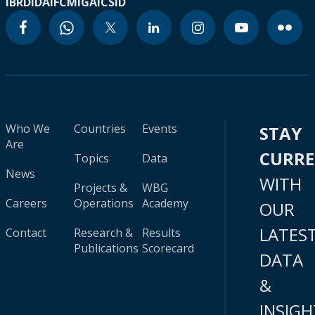
IBRD
IDA
IFC
MIGA
ICSID
Who We
Countries
Events
STAY
Are
CURR
Topics
Data
News
WITH
Projects &
WBG
Careers
Operations
Academy
OUR
LATES
Contact
Research &
Results
Publications
Scorecard
DATA
&
INSIGH