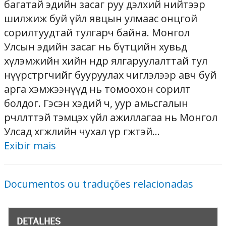
багатай эдийн засаг руу дэлхий нийтээр
шилжиж буй үйл явцын улмаас онцгой
сорилтуудтай тулгарч байна. Монгол
Улсын эдийн засаг нь бүтцийн хувьд
хүлэмжийн хийн өндөр ялгаруулалттай тул
нүүрстөрөгчийг бууруулах чиглэлээр авч буй
арга хэмжээнүүд нь томоохон сорилт
болдог. Гэсэн хэдий ч, уур амьсгалын
өөрчлөлттэй тэмцэх үйл ажиллагаа нь Монгол
Улсад хөгжлийн чухал үр өгөөжтэй...
Exibir mais
Documentos ou traduções relacionadas
DETALHES