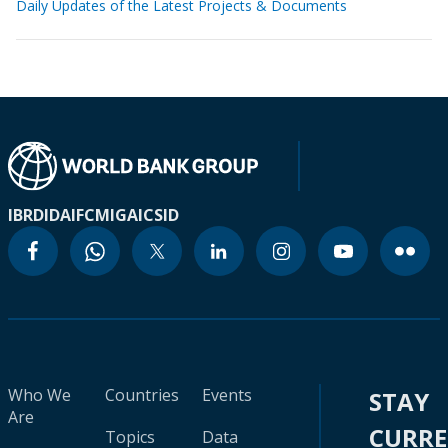
Daily Updates of the Latest Projects & Documents
IBRD
IDA
IFC
MIGA
ICSID
Who We
Countries
Events
STAY
Are
CURR
Topics
Data