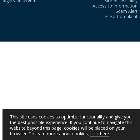
Rights Reserved.
Site Accessibility
Access to Information
Scam Alert
File a Complaint
This site uses cookies to optimize functionality and give you
the best possible experience. If you continue to navigate this
website beyond this page, cookies will be placed on your
browser. To learn more about cookies,
click here
.