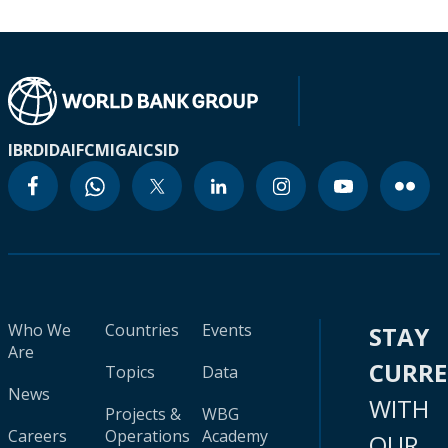
IBRD
IDA
IFC
MIGA
ICSID
Who We
Countries
Events
STAY
Are
CURR
Topics
Data
News
WITH
Projects &
WBG
Careers
Operations
Academy
OUR