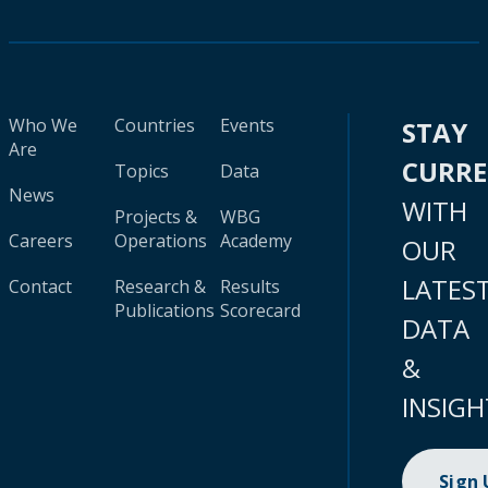
Who We
Countries
Events
STAY
Are
CURR
Topics
Data
News
WITH
Projects &
WBG
Careers
Operations
Academy
OUR
LATES
Contact
Research &
Results
Publications
Scorecard
DATA
&
INSIGH
Sign