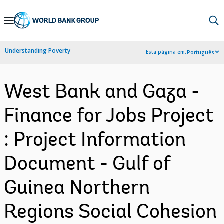
Skip
to
Main
Understanding Poverty
Esta página em:
Português
Navigation
West Bank and Gaza -
Finance for Jobs Project
: Project Information
Document - Gulf of
Guinea Northern
Regions Social Cohesion