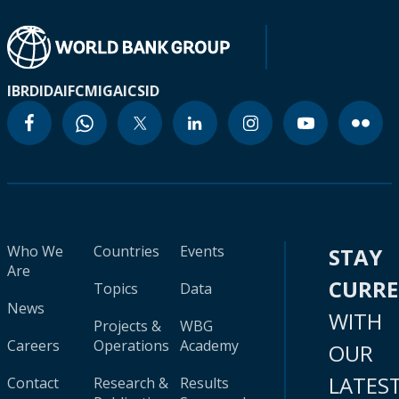
IBRD
IDA
IFC
MIGA
ICSID
Who We
Countries
Events
STAY
Are
CURR
Topics
Data
News
WITH
Projects &
WBG
Careers
Operations
Academy
OUR
LATES
Contact
Research &
Results