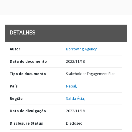
DETALHES
Autor
Borrowing Agency;
Data do documento
2022/11/18
TIpo de documento
Stakeholder Engagement Plan
País
Nepal,
Região
Sul da Ásia,
Data de divulgação
2022/11/18
Disclosure Status
Disclosed