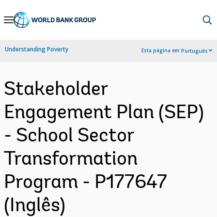
Skip
to
Main
Understanding Poverty
Esta página em:
Português
Navigation
Stakeholder
Engagement Plan (SEP)
- School Sector
Transformation
Program - P177647
(Inglês)