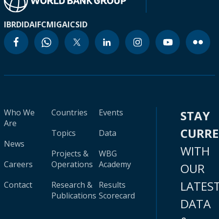
IBRD
IDA
IFC
MIGA
ICSID
Who We
Countries
Events
STAY
Are
CURR
Topics
Data
News
WITH
Projects &
WBG
Careers
Operations
Academy
OUR
LATES
Contact
Research &
Results
Publications
Scorecard
DATA