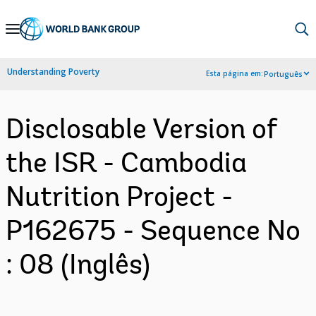
Skip
to
Main
Understanding Poverty
Esta página em:
Português
Navigation
Disclosable Version of
the ISR - Cambodia
Nutrition Project -
P162675 - Sequence No
: 08 (Inglês)