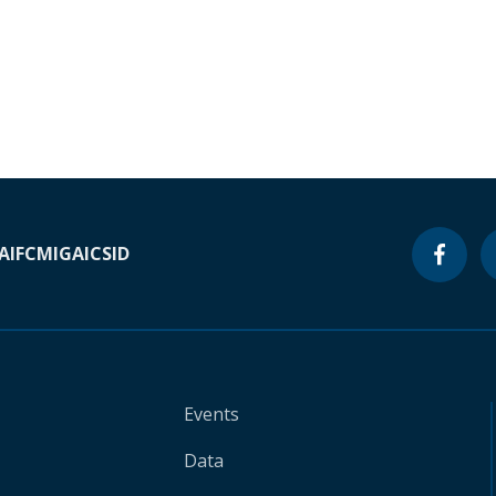
A
IFC
MIGA
ICSID
Events
Data