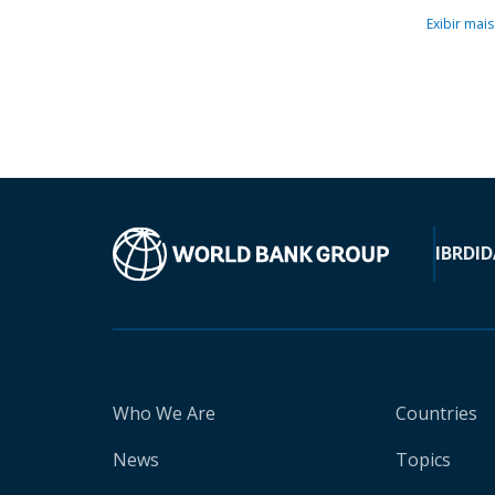
Exibir mais
IBRD
ID
Who We Are
Countries
News
Topics