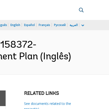
uguês
English
Español
Français
Русский
العربية
P158372-
ent Plan (Inglês)
RELATED LINKS
See documents related to the
project(s)