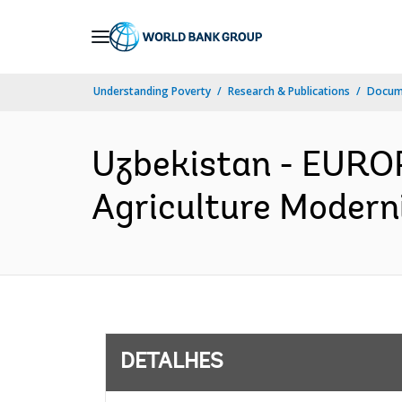
Skip
to
Main
Understanding Poverty
Research & Publications
Docume
Navigation
Uzbekistan - EUR
Agriculture Moderni
DETALHES