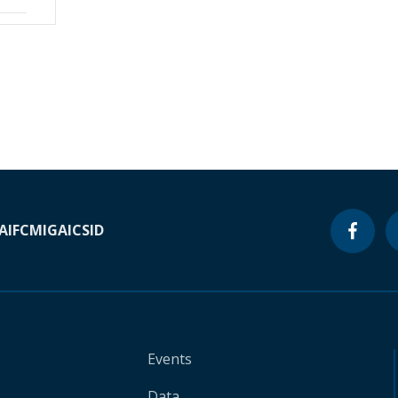
A
IFC
MIGA
ICSID
Events
Data