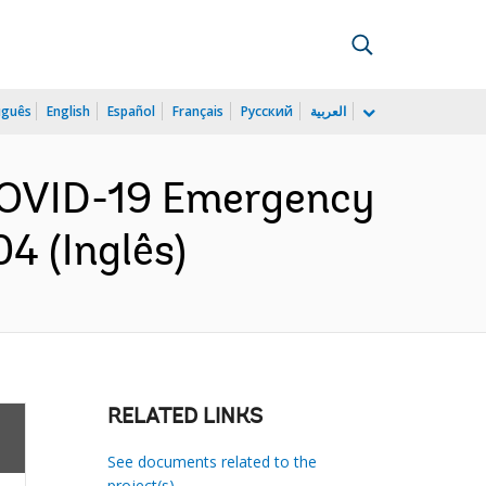
uguês
English
Español
Français
Русский
العربية
r COVID-19 Emergency
4 (Inglês)
RELATED LINKS
See documents related to the
project(s)