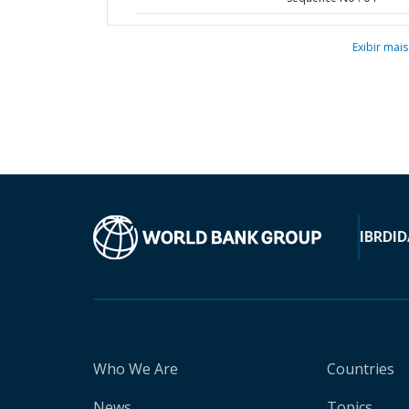
Exibir mais
IBRD
ID
Who We Are
Countries
News
Topics