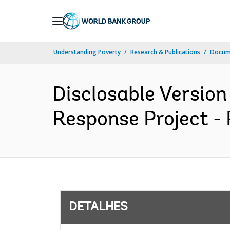
Skip
to
Main
Understanding Poverty
Research & Publications
Docume
Navigation
Disclosable Version
Response Project - 
DETALHES