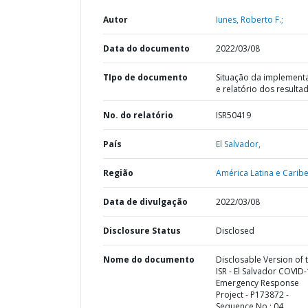
Autor
Iunes, Roberto F.;
Data do documento
2022/03/08
TIpo de documento
Situação da implement
e relatório dos resulta
No. do relatório
ISR50419
País
El Salvador,
Região
América Latina e Caribe
Data de divulgação
2022/03/08
Disclosure Status
Disclosed
Nome do documento
Disclosable Version of 
ISR - El Salvador COVID
Emergency Response
Project - P173872 -
Sequence No : 04