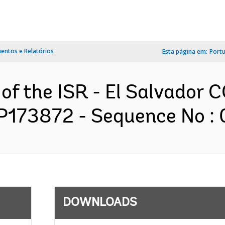
ntos e Relatórios
Esta página em:
Port
 of the ISR - El Salvado
P173872 - Sequence No : 0
DOWNLOADS