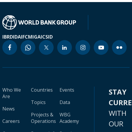
IBRD
IDA
IFC
MIGA
ICSID
Who We
Countries
Events
STAY
Are
CURR
Topics
Data
News
WITH
Projects &
WBG
Careers
Operations
Academy
OUR