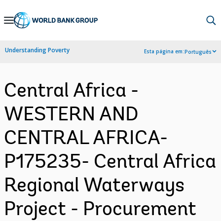
Skip
to
Main
Understanding Poverty
Esta página em:
Português
Navigation
Central Africa -
WESTERN AND
CENTRAL AFRICA-
P175235- Central Africa
Regional Waterways
Project - Procurement