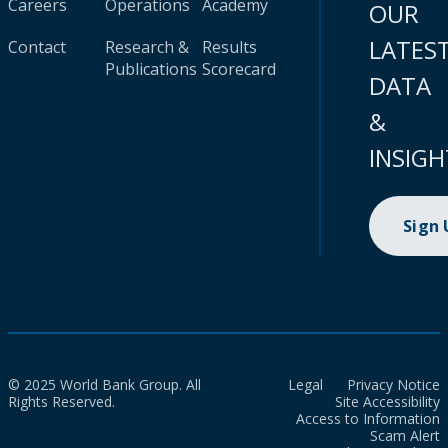
Careers
Operations
Academy
OUR
LATES
Contact
Research &
Results
Publications
Scorecard
DATA
&
INSIGH
Sign
© 2025 World Bank Group. All
Legal
Privacy Notice
Rights Reserved.
Site Accessibility
Access to Information
Scam Alert