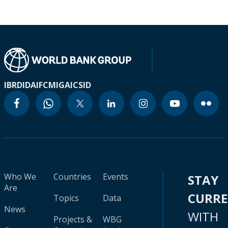
IBRD
IDA
IFC
MIGA
ICSID
Who We
Countries
Events
STAY
Are
CURR
Topics
Data
News
WITH
Projects &
WBG